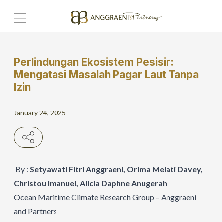
Perlindungan Ekosistem Pesisir:
Home
Mengatasi Masalah Pagar Laut Tanpa
Izin
Hero Banner
January 24, 2025
Get Connect
Grow with AP
By :
Setyawati Fitri Anggraeni, Orima Melati Davey,
Christou Imanuel, Alicia Daphne Anugerah
Ocean Maritime Climate Research Group – Anggraeni
and Partners