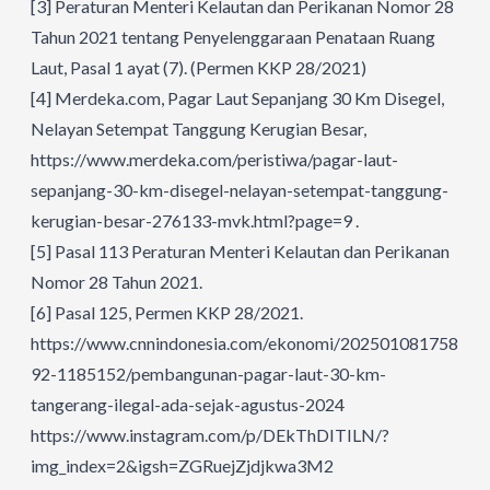
[3]
Peraturan Menteri Kelautan dan Perikanan Nomor 28
Tahun 2021 tentang Penyelenggaraan Penataan Ruang
Laut, Pasal 1 ayat (7). (Permen KKP 28/2021)
[4]
Merdeka.com, Pagar Laut Sepanjang 30 Km Disegel,
Nelayan Setempat Tanggung Kerugian Besar,
https://www.merdeka.com/peristiwa/pagar-laut-
sepanjang-30-km-disegel-nelayan-setempat-tanggung-
kerugian-besar-276133-mvk.html?page=9
.
[5]
Pasal 113 Peraturan Menteri Kelautan dan Perikanan
Nomor 28 Tahun 2021.
[6]
Pasal 125, Permen KKP 28/2021.
https://www.cnnindonesia.com/ekonomi/20250108175859-
92-1185152/pembangunan-pagar-laut-30-km-
tangerang-ilegal-ada-sejak-agustus-2024
https://www.instagram.com/p/DEkThDITILN/?
img_index=2&igsh=ZGRuejZjdjkwa3M2