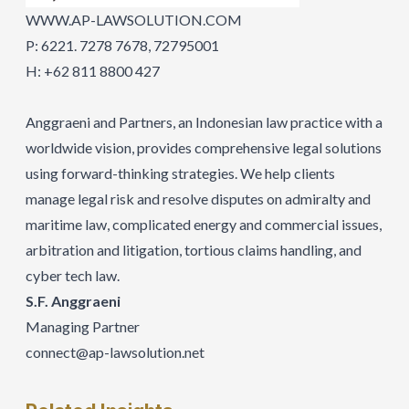
WWW.AP-LAWSOLUTION.COM
P: 6221. 7278 7678, 72795001
H: +62 811 8800 427
Anggraeni and Partners, an Indonesian law practice with a
worldwide vision, provides comprehensive legal solutions
using forward-thinking strategies. We help clients
manage legal risk and resolve disputes on admiralty and
maritime law, complicated energy and commercial issues,
arbitration and litigation, tortious claims handling, and
cyber tech law.
S.F. Anggraeni
Managing Partner
connect@ap-lawsolution.net