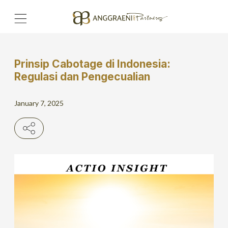
Prinsip Cabotage di Indonesia:
Home
Regulasi dan Pengecualian
Hero Banner
January 7, 2025
Get Connect
Grow with AP